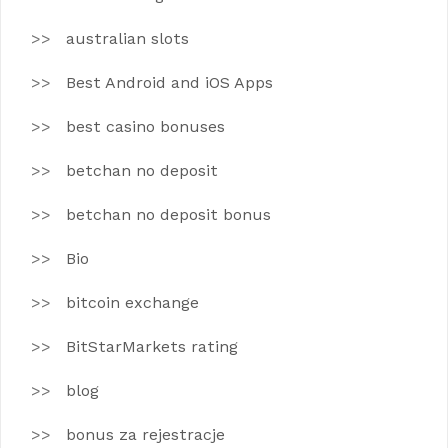
australian slots
Best Android and iOS Apps
best casino bonuses
betchan no deposit
betchan no deposit bonus
Bio
bitcoin exchange
BitStarMarkets rating
blog
bonus za rejestracje