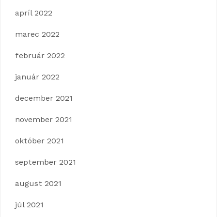
apríl 2022
marec 2022
február 2022
január 2022
december 2021
november 2021
október 2021
september 2021
august 2021
júl 2021