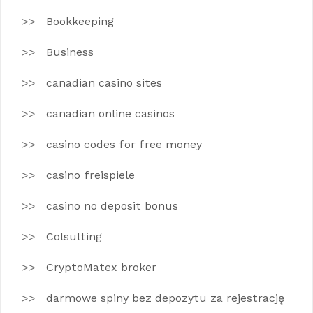
Bookkeeping
Business
canadian casino sites
canadian online casinos
casino codes for free money
casino freispiele
casino no deposit bonus
Colsulting
CryptoMatex broker
darmowe spiny bez depozytu za rejestrację