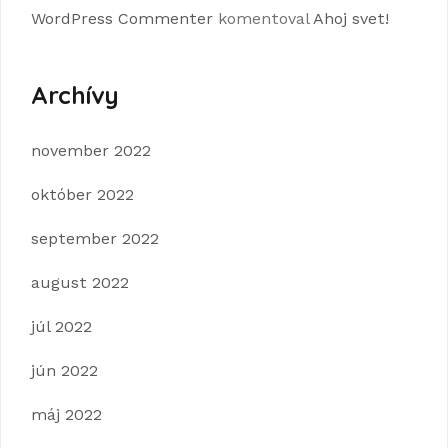
WordPress Commenter
komentoval
Ahoj svet!
Archívy
november 2022
október 2022
september 2022
august 2022
júl 2022
jún 2022
máj 2022