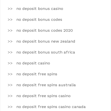
no deposit bonus casino
no deposit bonus codes
no deposit bonus codes 2020
no deposit bonus new zealand
no deposit bonus south africa
no deposit casino
no deposit free spins
no deposit free spins australia
no deposit free spins casino
no deposit free spins casino canada