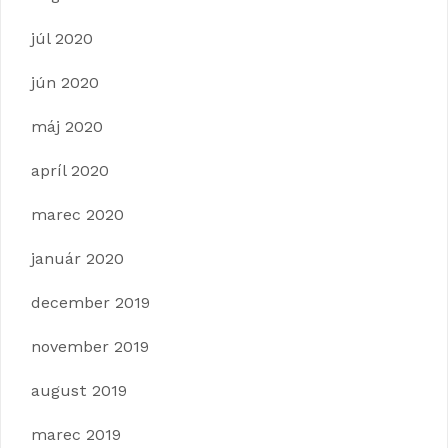
júl 2020
jún 2020
máj 2020
apríl 2020
marec 2020
január 2020
december 2019
november 2019
august 2019
marec 2019