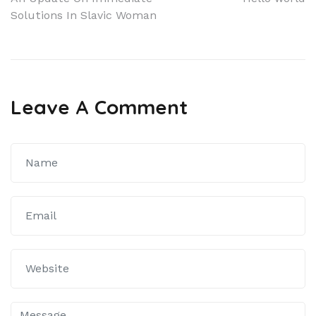
Navigácia
Solutions In Slavic Woman
v
článku
Leave A Comment