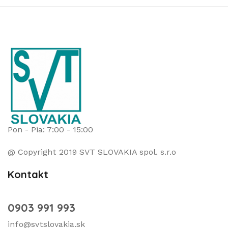
Pon - Pia: 7:00 - 15:00
@ Copyright 2019 SVT SLOVAKIA spol. s.r.o
Kontakt
0903 991 993
info@svtslovakia.sk