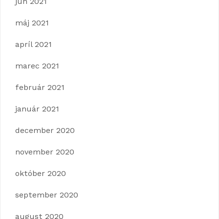
jún 2021
máj 2021
apríl 2021
marec 2021
február 2021
január 2021
december 2020
november 2020
október 2020
september 2020
august 2020