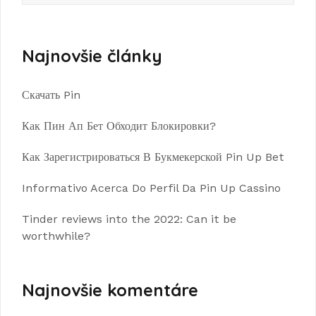
Najnovšie články
Скачать Pin
Как Пин Ап Бет Обходит Блокировки?
Как Зарегистрироваться В Букмекерской Pin Up Bet
Informativo Acerca Do Perfil Da Pin Up Cassino
Tinder reviews into the 2022: Can it be
worthwhile?
Najnovšie komentáre