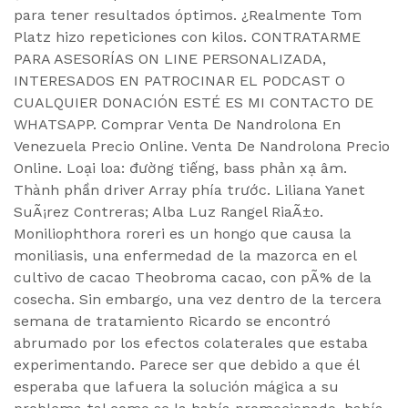
para tener resultados óptimos. ¿Realmente Tom
Platz hizo repeticiones con kilos. CONTRATARME
PARA ASESORÍAS ON LINE PERSONALIZADA,
INTERESADOS EN PATROCINAR EL PODCAST O
CUALQUIER DONACIÓN ESTÉ ES MI CONTACTO DE
WHATSAPP. Comprar Venta De Nandrolona En
Venezuela Precio Online. Venta De Nandrolona Precio
Online. Loại loa: đường tiếng, bass phản xạ âm.
Thành phần driver Array phía trước. Liliana Yanet
SuÃ¡rez Contreras; Alba Luz Rangel RiaÃ±o.
Moniliophthora roreri es un hongo que causa la
moniliasis, una enfermedad de la mazorca en el
cultivo de cacao Theobroma cacao, con pÃ% de la
cosecha. Sin embargo, una vez dentro de la tercera
semana de tratamiento Ricardo se encontró
abrumado por los efectos colaterales que estaba
experimentando. Parece ser que debido a que él
esperaba que lafuera la solución mágica a su