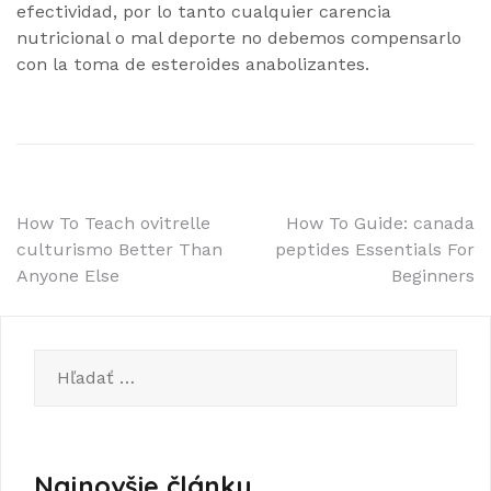
efectividad, por lo tanto cualquier carencia
nutricional o mal deporte no debemos compensarlo
con la toma de esteroides anabolizantes.
Navigácia
How To Teach ovitrelle
How To Guide: canada
culturismo Better Than
peptides Essentials For
v
Anyone Else
Beginners
článku
Hľadať:
Najnovšie články