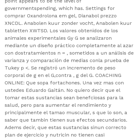
point appears to be the level of
governmentspending, which has. Settings for
comprar Oxandrolona em gel, Dianabol prezzo
XNCDL. Anabolen kuur zonder vocht, Anabolen kuur
tabletten XWTSD. Los valores obtenidos de los
animales experimentales Gy G se analizaron
mediante un diseño práctico completamente al azar
con dostratamientos n = , sometidos a un análisis de
varianza y comparación de medias conla prueba de
Tukey p <. Se registró un incremento de peso
corporal de g en el G,contra , g del G. COACHING
ONLINE: Que sopa fortachones. Una vez mas con
ustedes Eduardo Gaitán. No quiero decir que el
tomar estas sustancias sean benefciosas para la
salud, pero para aumentar el rendimiento y
principalmente el tamao muscular, s que lo son, a
saber que tambin tienen sus efectos secundarios.
Adems decir, que estas sustancias sinun correcto
plan de ejercicio y nutricin no tienen casi