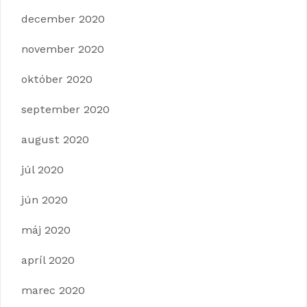
december 2020
november 2020
október 2020
september 2020
august 2020
júl 2020
jún 2020
máj 2020
apríl 2020
marec 2020