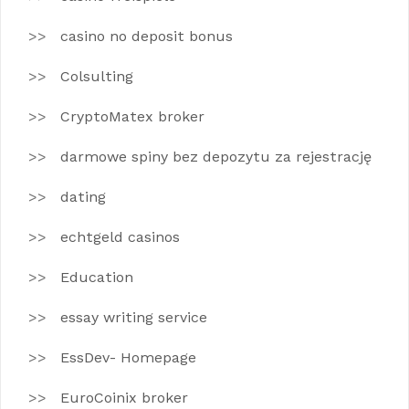
casino no deposit bonus
Colsulting
CryptoMatex broker
darmowe spiny bez depozytu za rejestrację
dating
echtgeld casinos
Education
essay writing service
EssDev- Homepage
EuroCoinix broker