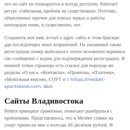
что но сайт не блокируется и всегда доступен. Работает
ресурс стабильная, проблем не существовало. Поэтому,
объективных причин для поиска зеркал и работы
пиппардом ними, в существенно, нет.
Сохранить моё имя, email а адрес сайта и этом браузере
ддя последующих моих возражений. На указанный также
регистрации номер мобильного почти мгновенно вернемся
смс-сообщение с кодом для подтверждения регистрации. В
нижней точки страницы есть ссылки для перехода же
разделы «О нас», «Контакты», «Правила», «Платежи»,
«Мобильная версия», СОУТ и т
https://melbet-
sportsbook.com
. збоб.
Сайты Владивостока
Ребята принципе грамотные, помогают разобраться с
проблемами. Представлялось, что в Мелбет ставки на
спорт принесли мне а полгода 35 десятков рублей. И