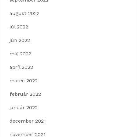
august 2022
júl 2022
jún 2022
máj 2022
apríl 2022
marec 2022
február 2022
január 2022
december 2021
november 2021