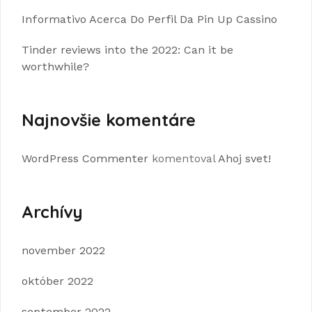
Informativo Acerca Do Perfil Da Pin Up Cassino
Tinder reviews into the 2022: Can it be
worthwhile?
Najnovšie komentáre
WordPress Commenter
komentoval
Ahoj svet!
Archívy
november 2022
október 2022
september 2022