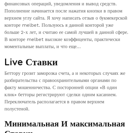
финансовых операций, уведомления и вывод средств.
Пополнение начинается после нажатия кнопки в правом
верхнем углу сайта. Я хочу написать отзыв о букмекерской
конторе melbet. Пользуюсь я данной конторой уже
больше 2-х лет, и считаю ее самой лучшей в данной сфере.
В конторе melbet высокие коэффиценты, практически
моментальные выплаты, и что еще…
Live Ставки
Беттору грозит заморозка счета, а и некоторых случаях же
разбирательства с правоохранительными органами по
факту мошенничества. С посторонней опции «В один
клик» бетторы регистрируют сделки одним касанием.
Переключатель располагается в правом верхнем
полустеной.
Минимальная И максимальная