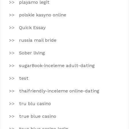
playamo legit
polskie kasyno online
Quick Essay
russia mail bride
Sober living
sugarBook-inceleme adult-dating
test
thaifriendly-inceleme online-dating
tru blu casino
true blue casino
true blue casino login