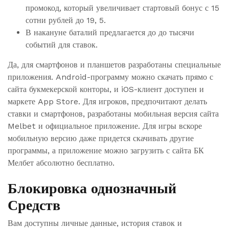
промокод, который увеличивает стартовый бонус с 15
сотни рублей до 19, 5.
В накануне баталий предлагается до до тысячи
событий для ставок.
Да, для смартфонов и планшетов разработаны специальные
приложения. Android-программу можно скачать прямо с
сайта букмекерской конторы, и iOS-клиент доступен и
маркете App Store. Для игроков, предпочитают делать
ставки и смартфонов, разработаны мобильная версия сайта
Melbet и официальное приложение. Для игры вскоре
мобильную версию даже придется скачивать другие
программы, а приложение можно загрузить с сайта БК
Мелбет абсолютно бесплатно.
Блокировка однозначный
Средств
Вам доступны личные данные, история ставок и