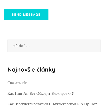
Hľadať:
Najnovšie články
Скачать Pin
Как Пин Ап Бет Обходит Блокировки?
Как Зарегистрироваться В Букмекерской Pin Up Bet