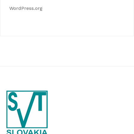
WordPress.org