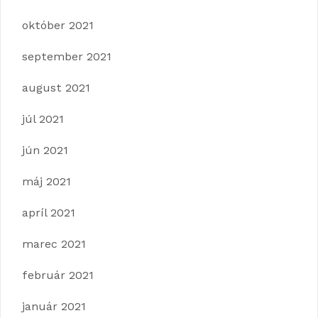
október 2021
september 2021
august 2021
júl 2021
jún 2021
máj 2021
apríl 2021
marec 2021
február 2021
január 2021