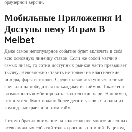
браузерной версии.
Мобильные Приложения И
Доступы нему Играм В
Melbet
Даже самое непопулярное событие будет включать в себя
всю основную линейку ставок. Если же собой матчи в
самых лигах, то сотни доступных рынков часто превышает
тысячу. Невозможно ставить не только на классические
исходы, форы и тоталы. Среди ставок доступным точный
счет или на победителя по каждому из таймов. Также есть
возможность комбинировать экзотические пари. Например,
что и матче будет подано более десяти угловых и одна из
команд выиграет или этом тайм.
Потом обратил внимание на колоссальное многочисленных
всевозможных событий только роспись по мной. В целом,