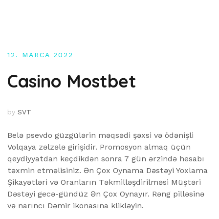
Skip
to
content
12. MARCA 2022
Casino Mostbet
by
SVT
Belə psevdo güzgülərin məqsədi şəxsi və ödənişli
Volqaya zəlzələ girişidir. Promosyon almaq üçün
qeydiyyatdan keçdikdən sonra 7 gün ərzində hesabı
təxmin etməlisiniz. Ən Çox Oynama Dəstəyi Yoxlama
Şikayətləri və Oranların Təkmilləşdirilməsi Müştəri
Dəstəyi gecə-gündüz Ən Çox Oynayır. Rəng pilləsinə
və narıncı Dəmir ikonasına klikləyin.