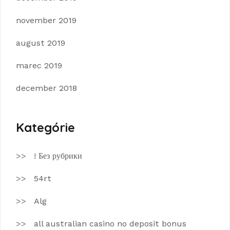
november 2019
august 2019
marec 2019
december 2018
Kategórie
! Без рубрики
54rt
Alg
all australian casino no deposit bonus