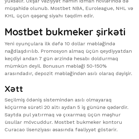
yüksəlir. Oxşar vəziyyət həmin idman növlərində də
müşahidə olunub. Mostbet NBA, Euroleague, NHL və
KHL üçün qəşəng siyahı təqdim edir.
Mostbet bukmeker şirkəti
Yeni oyunçulara ilk dəfə 10 dollar məbləğində
nağdlaşdırılıb. Promosyon almaq üçün qeydiyyatdan
keçdiyi andan 7 gün ərzində hesabı doldurmaq
mümkün deyil. Bonusun məbləği 50-150%
arasındadır, depozit məbləğindən asılı olaraq dəyişir.
Xətt
Seçilmiş ödəniş sistemindən asılı olmayaraq
köçürmə sürəti 20 altı aydan 5 iş gününə qədərdir.
Saytda pul yatırmaq və çıxarmaq üçün məşhur
üsullar mövcuddur. Mostbet bukmeker kontoru
Curacao lisenziyası əsasında fəaliyyət göstərir.