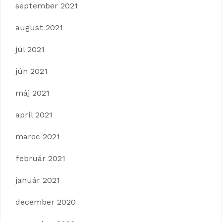
september 2021
august 2021
júl 2021
jún 2021
máj 2021
apríl 2021
marec 2021
február 2021
január 2021
december 2020