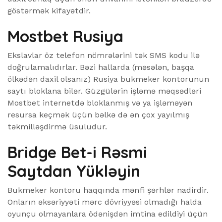
göstərmək kifayətdir.
Mostbet Rusiya
Ekslavlar öz telefon nömrələrini tək SMS kodu ilə
doğrulamalıdırlar. Bəzi hallarda (məsələn, başqa
ölkədən daxil olsanız) Rusiya bukmeker kontorunun
saytı bloklana bilər. Güzgülərin işləmə məqsədləri
Mostbet internetdə bloklanmış və ya işləməyən
resursa keçmək üçün bəlkə də ən çox yayılmış
təkmilləşdirmə üsuludur.
Bridge Bet-i Rəsmi
Saytdan Yükləyin
Bukmeker kontoru haqqında mənfi şərhlər nadirdir.
Onların əksəriyyəti mərc dövriyyəsi olmadığı halda
oyunçu olmayanlara ödənişdən imtina edildiyi üçün