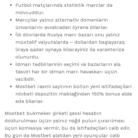
Futbol matçlarında statistik mərclər də
mövcuddur.
Mərcçilər yalnız alternativ domenlərin
ünvanlarını əvvəlcədən öyrənə bilərlər.
İlk dövrlərdə Rusiya mərc bazarı onu yalnız
müxtəlif valyutalarda – dollardan başlayaraq
lirəyə qədər oynaya biləcəyiniz ilə xarakterizə
olunurdu.
İdman tədbirlərinin seçimi və bazarların əla
təsviri hər bir idman mərc həvəskarı üçün
vacibdir.
Mostbet rəsmi saytının bütün yeni istifadəçiləri
növbəti depozitin məbləğindən 150% bonus əldə
edə bilərlər.
Mostbet bukmeker şirkəti şəxsi hesabın
doldurulması üçün yalnız nağd pulun çıxarılması
üçün komissiya vermir, bu da istifadəçiləri cəlb edir.
Bu gün də Mostbet alətdən yeni oyunçular cəlb