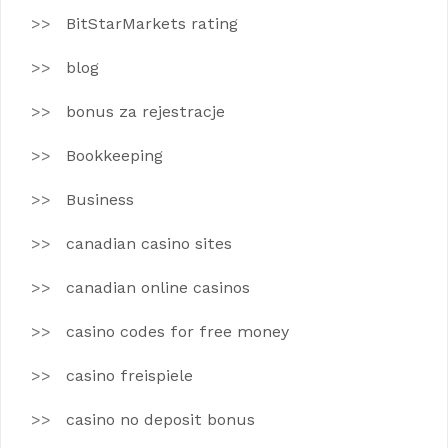
BitStarMarkets rating
blog
bonus za rejestracje
Bookkeeping
Business
canadian casino sites
canadian online casinos
casino codes for free money
casino freispiele
casino no deposit bonus