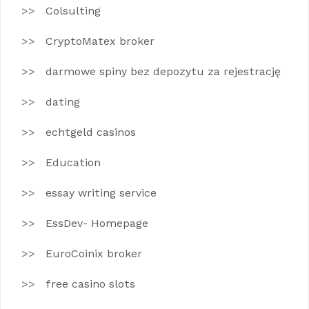
Colsulting
CryptoMatex broker
darmowe spiny bez depozytu za rejestrację
dating
echtgeld casinos
Education
essay writing service
EssDev- Homepage
EuroCoinix broker
free casino slots