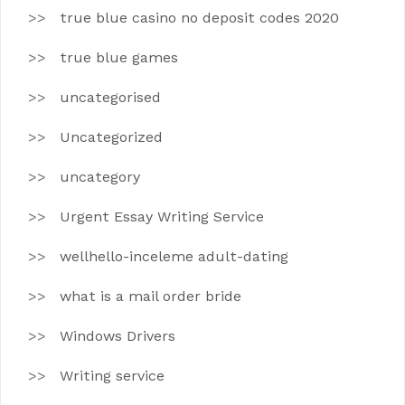
true blue casino no deposit codes 2020
true blue games
uncategorised
Uncategorized
uncategory
Urgent Essay Writing Service
wellhello-inceleme adult-dating
what is a mail order bride
Windows Drivers
Writing service