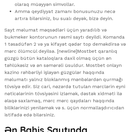
olaraq müəyyən simvollar.
Amma qeydiyyat zamanı bonusunuzu necə
artıra bilərsiniz, bu sualı deyək, bizə deyin.
Sayt məlumat məqsədləri üçün yaradılıb və
bukmeker kontorunun rəsmi saytı deyildi. Komanda
1 təsadüfən 2 və ya kifayət qədər top deməkdirsə və
mərc ölümcül deyilsə. [newline]Mostbet qaranlıq
güzgü bütün kataloqlara daxil olmaq üçün ən
təhlükəsiz və ən səmərəli üsuldur. Mostbet onlayn
kazino rəhbərliyi işləyən güzgülər haqqında
məlumatı yalnız bloklanmış mənbələrdən qurmağı
tövsiyə edir. Siz cari, nəzərdə tutulan mərclərin eyni
nəticələrinin tövsiyəsini izləmək, dəstək xidməti ilə
əlaqə saxlamaq, mərc mərc qaydaları haqqında
biliklərinizi yeniləmək və s. üçün normallaşdırıcıdan
istifadə edə bilərsiniz.
Ən Bahis Saytında