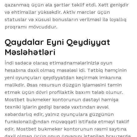
qazanmaq üçün əla şərtlər təklif etdi. Xətt genişdir
və ehtimallar yüksəkdir. Aktiv mərclər üçün
statuslar və xüsusi bonusların verilməsi ilə loyallıq
proqramı mövcuddur.
Qaydalar Eyni Qeydiyyat
Məsləhətləri
İndi sadəcə olaraq etimadnamələrinizlə oyun
hesabına daxil olmaq məsələsi idi. Tətbiq həmçinin
yeni oyunçuları qeydiyyatdan keçirmək imkanına
malikdir. Əsas resursun düzgün işləməsini təmin
etmək üçün dövri profilaktik baxım tələb olunur.
Mostbet bukmeker kontorunun dəstəyi həmişə
texniki işlərin gedişi barədə vaxtından əvvəl
xəbərdarlıq edir, yalnız oyunçulara güzgünün
funksionallığından müvəqqəti istifadə etməyi təklif
edir. Mostbet bukmeker kontorunun rəsmi saytına
daxil olmaq üçün onun ünvanını istənilən brauzerdə