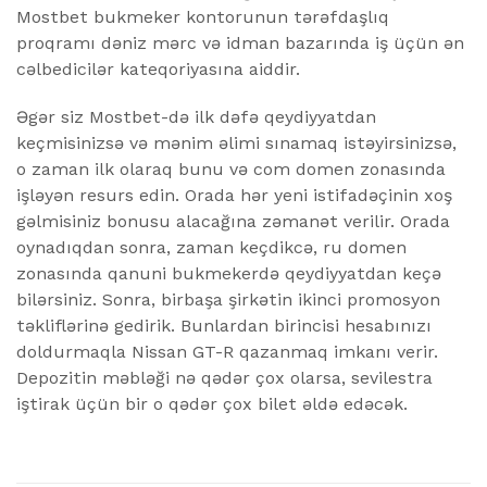
Mostbet bukmeker kontorunun tərəfdaşlıq
proqramı dəniz mərc və idman bazarında iş üçün ən
cəlbedicilər kateqoriyasına aiddir.
Əgər siz Mostbet-də ilk dəfə qeydiyyatdan
keçmisinizsə və mənim əlimi sınamaq istəyirsinizsə,
o zaman ilk olaraq bunu və com domen zonasında
işləyən resurs edin. Orada hər yeni istifadəçinin xoş
gəlmisiniz bonusu alacağına zəmanət verilir. Orada
oynadıqdan sonra, zaman keçdikcə, ru domen
zonasında qanuni bukmekerdə qeydiyyatdan keçə
bilərsiniz. Sonra, birbaşa şirkətin ikinci promosyon
təkliflərinə gedirik. Bunlardan birincisi hesabınızı
doldurmaqla Nissan GT-R qazanmaq imkanı verir.
Depozitin məbləği nə qədər çox olarsa, sevilestra
iştirak üçün bir o qədər çox bilet əldə edəcək.