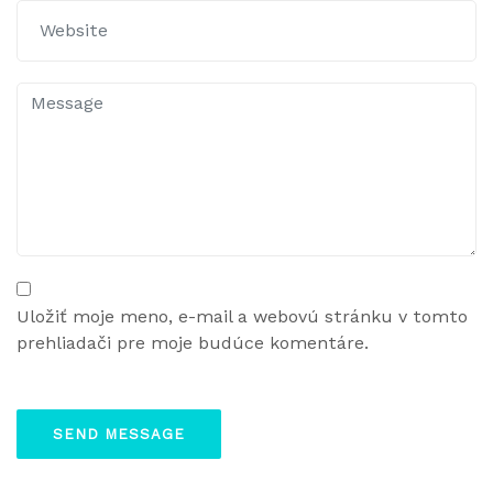
Uložiť moje meno, e-mail a webovú stránku v tomto
prehliadači pre moje budúce komentáre.