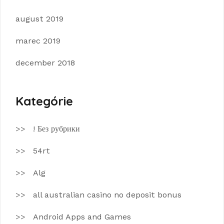
august 2019
marec 2019
december 2018
Kategórie
! Без рубрики
54rt
Alg
all australian casino no deposit bonus
Android Apps and Games