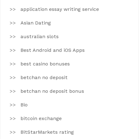
application essay writing service
Asian Dating
australian slots
Best Android and iOS Apps
best casino bonuses
betchan no deposit
betchan no deposit bonus
Bio
bitcoin exchange
BitStarMarkets rating