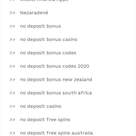
Nezaradené
no deposit bonus
no deposit bonus casino
no deposit bonus codes
no deposit bonus codes 2020
no deposit bonus new zealand
no deposit bonus south africa
no deposit casino
no deposit free spins
no deposit free spins australia