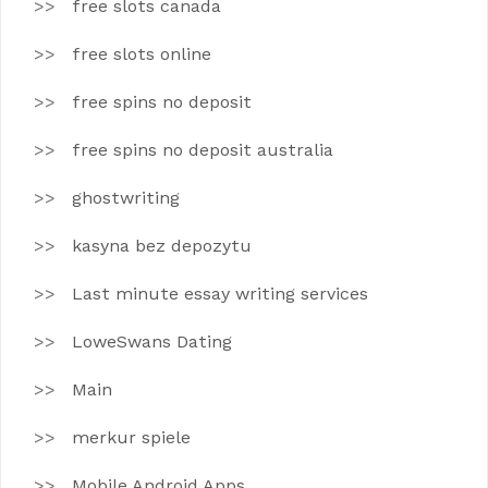
free slots canada
free slots online
free spins no deposit
free spins no deposit australia
ghostwriting
kasyna bez depozytu
Last minute essay writing services
LoweSwans Dating
Main
merkur spiele
Mobile Android Apps